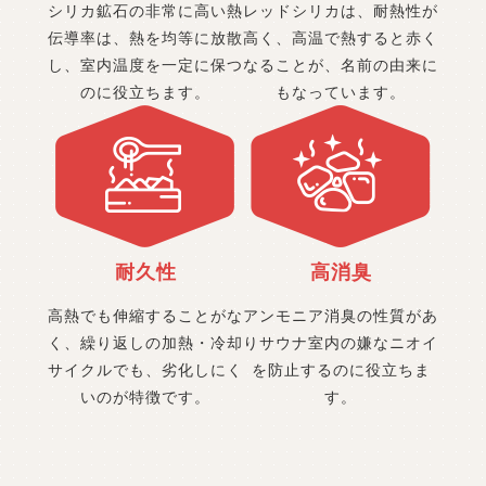
シリカ鉱石の非常に高い熱
レッドシリカは、耐熱性が
伝導率は、
熱を均等に放散
高く、
高温で熱すると赤く
し、室内温度を
一定に保つ
なることが、
名前の由来に
のに役立ちます。
もなっています。
耐久性
高消臭
高熱でも伸縮することがな
アンモニア消臭の性質があ
く、
繰り返しの加熱・冷却
り
サウナ室内の嫌なニオイ
サイクルでも、
劣化しにく
を
防止するのに役立ちま
いのが特徴です。
す。